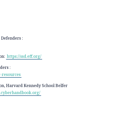
 Defenders :
ion:
https://ssd.eff.org/
ders :
y-resources
on, Harvard Kennedy School Belfer
so.cyberhandbook.org/