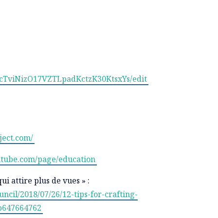
TcTviNizO17VZTLpadKctzK30KtsxYs/edit
ject.com/
utube.com/page/education
i attire plus de vues » :
cil/2018/07/26/12-tips-for-crafting-
3b647664762