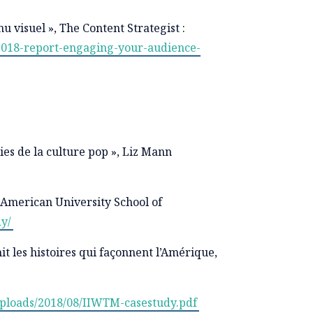
 visuel », The Content Strategist :
v/2018-report-engaging-your-audience-
gies de la culture pop », Liz Mann
 American University School of
y/
 les histoires qui façonnent l’Amérique,
uploads/2018/08/IIWTM-casestudy.pdf