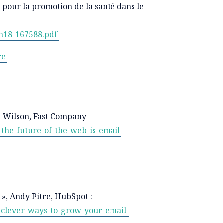
e pour la promotion de la santé dans le
m18-167588.pdf
re
k Wilson, Fast Company
the-future-of-the-web-is-email
 », Andy Pitre, HubSpot :
5-clever-ways-to-grow-your-email-