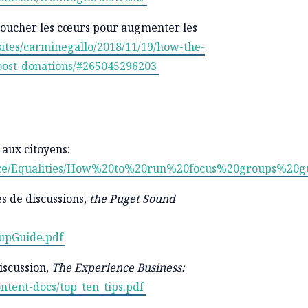
toucher les cœurs pour augmenter les
sites/carminegallo/2018/11/19/how-the-
oost-donations/#265045296203
aux citoyens:
Advice/Equalities/How%20to%20run%20focus%20groups%20g
s de discussions,
the Puget Sound
oupGuide.pdf
iscussion,
The Experience Business:
tent-docs/top_ten_tips.pdf