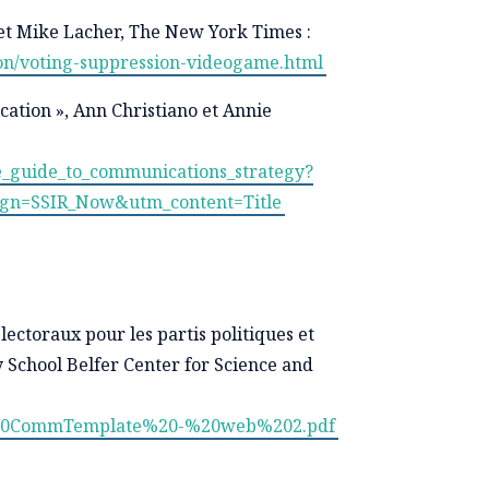
 et Mike Lacher, The New York Times :
ion/voting-suppression-videogame.html
cation », Ann Christiano et Annie
ope_guide_to_communications_strategy?
n=SSIR_Now&utm_content=Title
ctoraux pour les partis politiques et
 School Belfer Center for Science and
onal%20CommTemplate%20-%20web%202.pdf