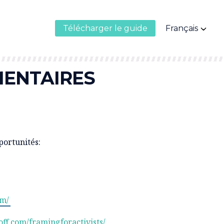
Télécharger le guide
Français
MENTAIRES
portunités:
om/
off.com/framingforactivists/