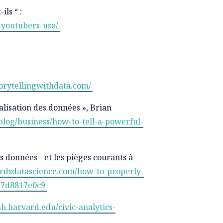
ils “ :
-youtubers-use/
orytellingwithdata.com/
alisation des données », Brian
log/business/how-to-tell-a-powerful-
 données - et les pièges courants à
ardsdatascience.com/how-to-properly-
317d8817e0c9
sh.harvard.edu/civic-analytics-